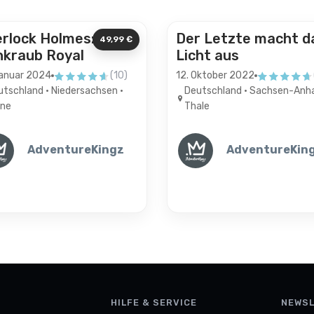
ginals
Originals
rlock Holmes:
Der Letzte macht d
49,99 €
kraub Royal
Licht aus
Januar 2024
(10)
12. Oktober 2022
4.6 von 5 Sternen
4.6 von 5 St
utschland • Niedersachsen •
Deutschland • Sachsen-Anha
ine
Thale
AdventureKingz
AdventureKin
HILFE & SERVICE
NEWS