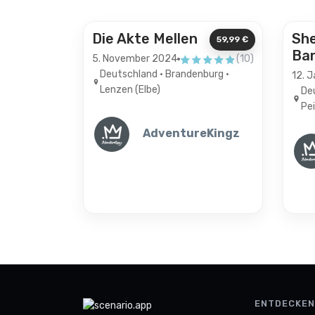
Originals
Ori
Die Akte Mellen
She
59,99 €
Ban
5. November 2024
(10)
4.8 von 5 Sternen
Deutschland • Brandenburg •
12. 
Lenzen (Elbe)
De
Pe
AdventureKingz
ENTDECKEN