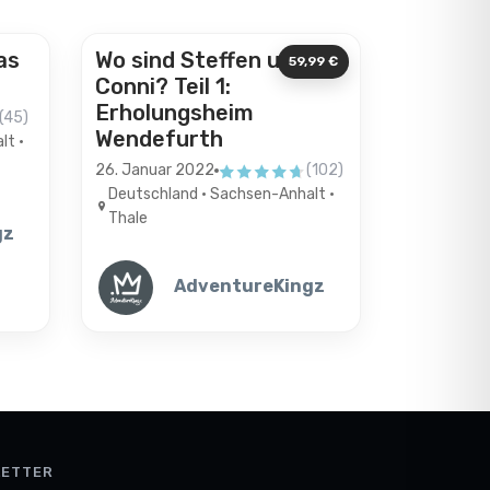
Originals
as
Wo sind Steffen und
59,99 €
Conni? Teil 1:
Erholungsheim
(45)
ernen
Wendefurth
lt •
26. Januar 2022
(102)
4.6 von 5 Sternen
Deutschland • Sachsen-Anhalt •
Thale
gz
AdventureKingz
LETTER