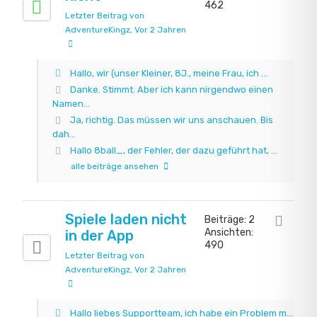
462
Letzter Beitrag von
AdventureKingz
, Vor 2 Jahren
Hallo, wir (unser Kleiner, 8J., meine Frau, ich ...
Danke. Stimmt. Aber ich kann nirgendwo einen
Namen...
Spielen
Ja, richtig. Das müssen wir uns anschauen. Bis
dah...
Originals
Hallo 8ball_, der Fehler, der dazu geführt hat, ...
alle beiträge ansehen
Erstellen
Spiele laden nicht
Beiträge: 2
FAQ
Ansichten:
in der App
490
Letzter Beitrag von
Features
AdventureKingz
, Vor 2 Jahren
Einsatzbereiche
Hallo liebes Supportteam, ich habe ein Problem m...